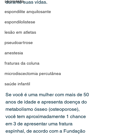
sacroileíte
durante suas vidas.
espondilite anquilosante
espondilolistese
lesão em atletas
pseudoartrose
anestesia
fraturas da coluna
microdiscectomia percutânea
saúde infantil
Se você é uma mulher com mais de 50 
anos de idade e apresenta doença do 
metabolismo ósseo (osteoporose), 
você tem aproximadamente 1 chance 
em 3 de apresentar uma fratura 
espinhal, de acordo com a Fundação 