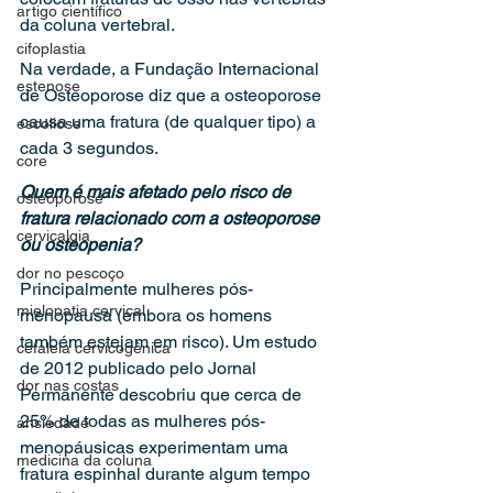
artigo científico
da coluna vertebral.
cifoplastia
Na verdade, a Fundação Internacional 
estenose
de Osteoporose diz que a osteoporose 
causa uma fratura (de qualquer tipo) a 
escoliose
cada 3 segundos.
core
Quem é mais afetado pelo risco de 
osteoporose
fratura relacionado com a osteoporose 
cervicalgia
ou osteopenia?
dor no pescoço
Principalmente mulheres pós-
mielopatia cervical
menopausa (embora os homens 
também estejam em risco). Um estudo 
cefaleia cervicogênica
de 2012 publicado pelo Jornal 
dor nas costas
Permanente descobriu que cerca de 
25% de todas as mulheres pós-
ansiedade
menopáusicas experimentam uma 
medicina da coluna
fratura espinhal durante algum tempo 