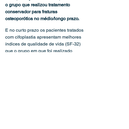
o grupo que realizou tratamento 
conservador para fraturas 
osteoporótica no médio/longo prazo. 
E no curto prazo os pacientes tratados 
com cifoplastia apresentam melhores 
índices de qualidade de vida (SF-32) 
que o grupo em que foi realizado 
tratamento conservador. Em caso de 
contraindicação da cifoplastia e você, 
paciente, seguir o tratamento 
conservador é importante saber das 
suas limitações, a chance de não 
consolidação(pseudoartrose), tempo 
prolongado e a perda de 
altura/cifotização do segmento 
fraturado(aumenta a corcunda). Porém 
ele muitas vezes pode ser indicado em 
pacientes jovens em pacientes com 