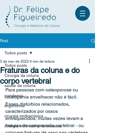
Post
Todos posts
Fale no WhatsApp
3 de mar. de 2022
4 min de leitura
Todos posts
Fraturas da coluna e do
Cirurgia da coluna
corpo vertebral
saúde da coluna
Para pessoas com osteoporose ou 
pandemia
osteopenia envelhecer não é fácil. 
Esses distúrbios relacionados, 
ergonomia
caracterizados por ossos 
cirurgia endoscópica
enfraquecidos, muitas vezes levam a 
fraturas de compressão vertebral - ou 
cirurgia minimamente invasiva
colocam fraturas de osso nas vértebras 