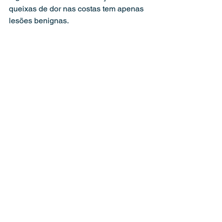
queixas de dor nas costas tem apenas 
lesões benignas.
A dor nas costas pode interferir em 
esportes e outras atividades, porém 
com o programa de tratamento 
apropriado, essas crianças quase 
sempre retornam à suas atividades 
completas, sem problemas contínuos 
de desconforto nas costas.
#DrFelipeFigueiredo
#SaúdeInfantil
#DorNasCostas
#Crianças
#Escoliose
#MedicinaDaColuna
Dr. Felipe Figueiredo
saúde da coluna
dicas de saúde
patologias da coluna
escoliose
saúde infantil