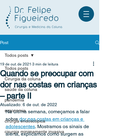
Post
Todos posts
Fale no WhatsApp
19 de out. de 2021
3 min de leitura
Todos posts
Quando se preocupar com
Cirurgia da coluna
dor nas costas em crianças
saúde da coluna
– parte II
pandemia
Atualizado:
6 de out. de 2022
ergonomia
Na última semana, começamos a falar 
sobre 
dor nas costas em crianças e 
cirurgia endoscópica
adolescentes
. Mostramos os sinais de 
cirurgia minimamente invasiva
alerta, explicamos como surgem as 