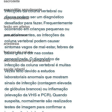
sacroileíte
espondilite anquilosante
Infecções da coluna vertebral ou 
discos podem ser um diagnóstico 
espondilolistese
desafiador para fazer. Frequentemente 
lesão em atletas
ocorrendo em crianças pequenas ou 
em adolescentes, as infecções da 
pseudoartrose
coluna vertebral podem causar 
anestesia
sintomas vagos de mal-estar, febres de 
fraturas da coluna
baixo grau e dor nas costas 
generalizada. O diagnóstico de 
microdiscectomia percutânea
infecção da coluna vertebral é muitas 
saúde infantil
vezes feito devido a estudos 
laboratoriais anormais que mostram 
sinais de infecção (contagem elevada 
de glóbulos brancos) ou inflamação 
(elevação da VHS e PCR). Quando 
suspeita, normalmente são realizados 
testes de imagem para confirmar a 