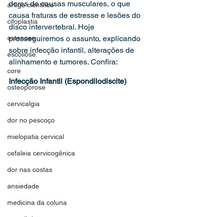
dores de causas musculares, o que 
artigo científico
causa fraturas de estresse e lesões do 
cifoplastia
disco intervertebral. Hoje 
estenose
prosseguiremos o assunto, explicando 
sobre infecção infantil, alterações de 
escoliose
alinhamento e tumores. Confira:
core
Infecção Infantil (Espondilodiscite)
osteoporose
cervicalgia
dor no pescoço
mielopatia cervical
cefaleia cervicogênica
dor nas costas
ansiedade
medicina da coluna