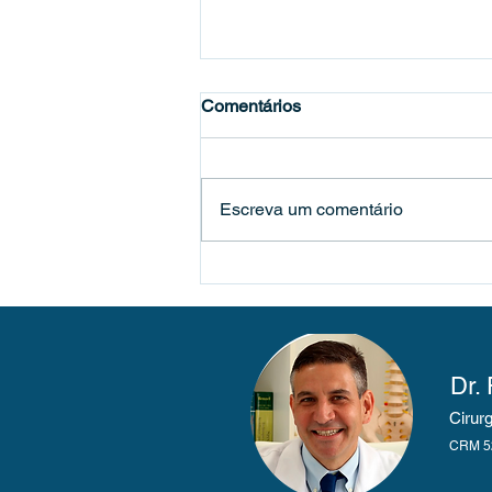
Comentários
Escreva um comentário
Participação em Simpósio
Avançado: Cirurgias
Posteriores Minimamente
Invasivas
Dr. 
Cirur
CRM 52