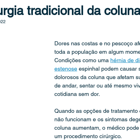
urgia tradicional da colun
e
espondilite anquilosante
espondilolistese
lesão em 
022
Dores nas costas e no pescoço a
fraturas da coluna
microdiscectomia percutânea
saúde i
toda a população em algum momen
Condições como uma 
hérnia de d
estenose
 espinhal podem causar 
dolorosos da coluna que afetam s
de andar, sentar ou até mesmo viv
cotidiana sem dor. 
Quando as opções de tratamento 
não funcionam e os sintomas dege
coluna aumentam, o médico pode
um procedimento cirúrgico.