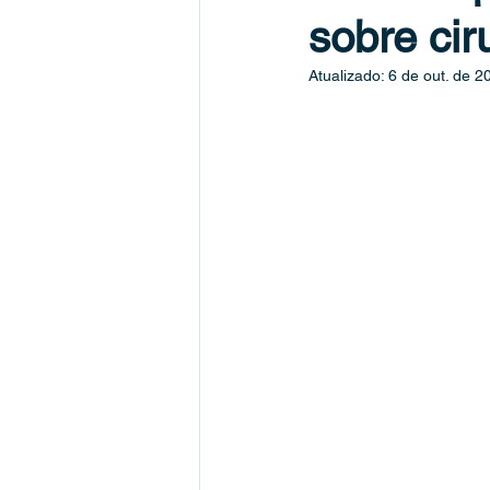
sobre cir
medicina da coluna
sacroileít
Atualizado:
6 de out. de 2
pseudoartrose
anestesia