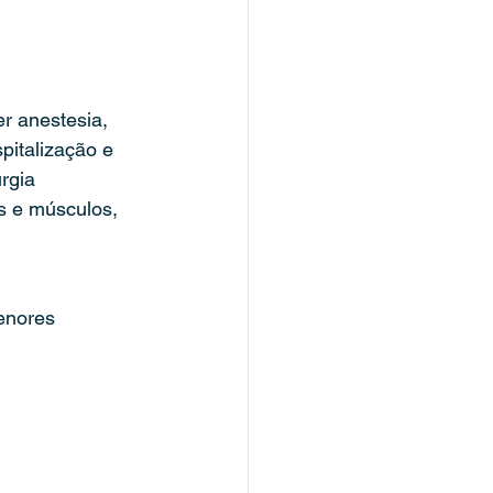
r anestesia, 
pitalização e 
rgia 
s e músculos, 
enores