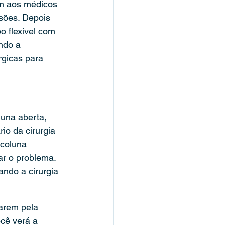
m aos médicos 
sões. Depois 
 flexível com 
ndo a 
gicas para 
luna aberta, 
io da cirurgia 
coluna 
ar o problema. 
ndo a cirurgia 
arem pela 
cê verá a 