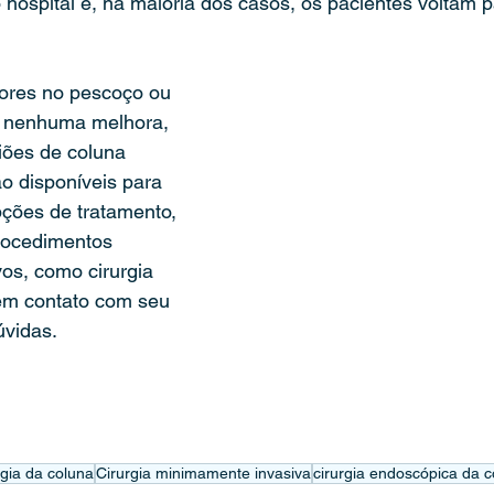
hospital e, na maioria dos casos, os pacientes voltam p
ores no pescoço ou 
u nenhuma melhora, 
giões de coluna 
o disponíveis para 
pções de tratamento, 
rocedimentos 
os, como cirurgia 
em contato com seu 
úvidas.
rgia da coluna
Cirurgia minimamente invasiva
cirurgia endoscópica da 