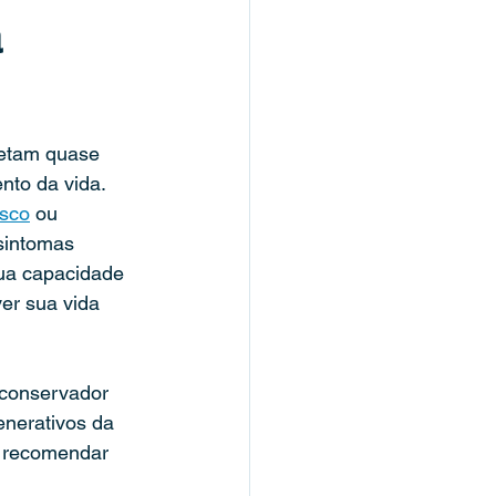
a
atletas
fetam quase 
nfantil
to da vida. 
isco
 ou 
sintomas 
ua capacidade 
er sua vida 
conservador 
nerativos da 
 recomendar 