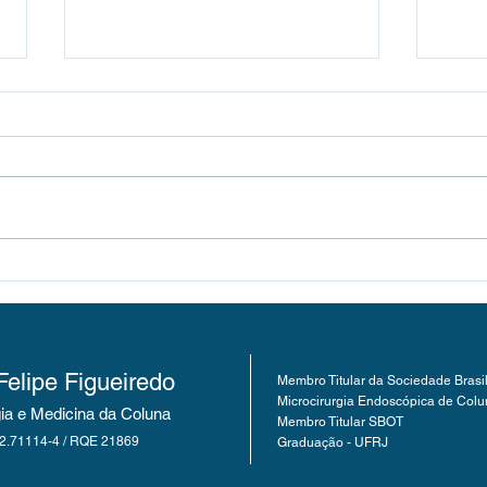
O que
Cirurgia minimamente
invasiva da coluna: certo ou
errado? Fazer ou não fazer?
Felipe Figueiredo
Membro Titular da Sociedade Brasi
Microcirurgia Endoscópica de Col
gia e Medicina da Coluna
Membro Titular SBOT
.71114-4 / RQE 21869
Graduação - UFRJ