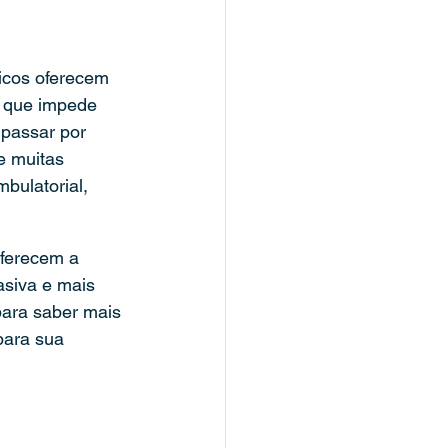
icos oferecem 
 que impede 
passar por 
e muitas 
bulatorial, 
oferecem a 
siva e mais 
para saber mais 
ara sua 