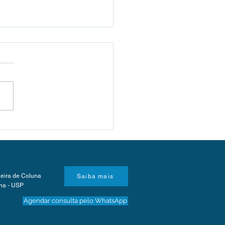
 é cifoplastia?
leira de Coluna
Saiba mais
una - USP
Agendar consulta pelo WhatsApp