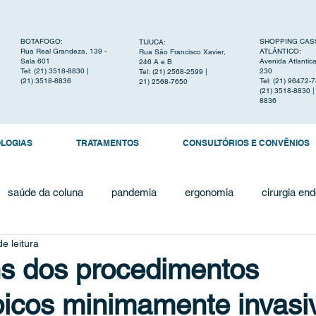
BOTAFOGO:
SHOPPING CAS
TIJUCA:
Rua Real Grandeza, 139 -
ATLÂNTICO:
Rua São Francisco Xavier,
Sala 601
Avenida Atlantic
246 A e B
Tel: (21) 3518-8830 |
230
Tel: (21) 2568-2599 |
(21) 3518-8836
Tel: (21) 96472-
21) 2568-7650
(21) 3518-8830 |
8836
OLOGIAS
TRATAMENTOS
CONSULTÓRIOS E CONVÊNIOS
saúde da coluna
pandemia
ergonomia
cirurgia en
e leitura
artigo científico
cifoplastia
estenose
escoliose
s dos procedimentos
icos minimamente invasi
mielopatia cervical
cefaleia cervicogênica
dor nas cos