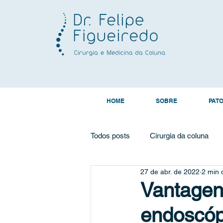
HOME
SOBRE
PAT
Todos posts
Cirurgia da coluna
27 de abr. de 2022
2 min d
cirurgia minimamente invasiva
Vantagen
endoscóp
cervicalgia
dor no pescoço