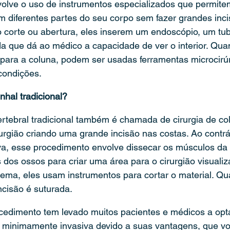
lve o uso de instrumentos especializados que permite
em diferentes partes do seu corpo sem fazer grandes inci
corte ou abertura, eles inserem um endoscópio, um tubo
 que dá ao médico a capacidade de ver o interior. Qua
para a coluna, podem ser usadas ferramentas microcirúr
 condições.
nhal tradicional?
ertebral tradicional também é chamada de cirurgia de co
urgião criando uma grande incisão nas costas. Ao contrár
a, esse procedimento envolve dissecar os músculos da 
s dos ossos para criar uma área para o cirurgião visualiz
lema, eles usam instrumentos para cortar o material. Qua
ncisão é suturada.
cedimento tem levado muitos pacientes e médicos a opt
a minimamente invasiva devido a suas vantagens, que vo