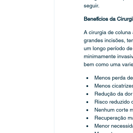
seguir.
Benefícios da Cirur
A cirurgia de coluna
grandes incisões, te
um longo período de 
minimamente invasiv
bem como uma varied
Menos perda de 
Menos cicatrize
Redução da dor 
Risco reduzido 
Nenhum corte m
Recuperação mai
Menor necessida