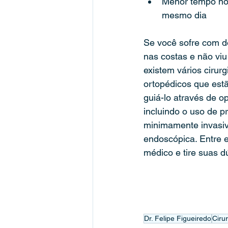
Menor tempo no 
mesmo dia
Se você sofre com d
nas costas e não vi
existem vários cirur
ortopédicos que estã
guiá-lo através de o
incluindo o uso de p
minimamente invasiv
endoscópica. Entre 
médico e tire suas d
Dr. Felipe Figueiredo
Ciru