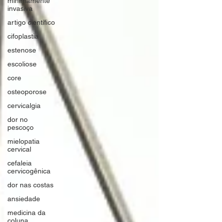
minimamente
invasiva
artigo científico
cifoplastia
estenose
escoliose
core
osteoporose
cervicalgia
dor no
pescoço
mielopatia
cervical
cefaleia
cervicogênica
dor nas costas
ansiedade
medicina da
coluna