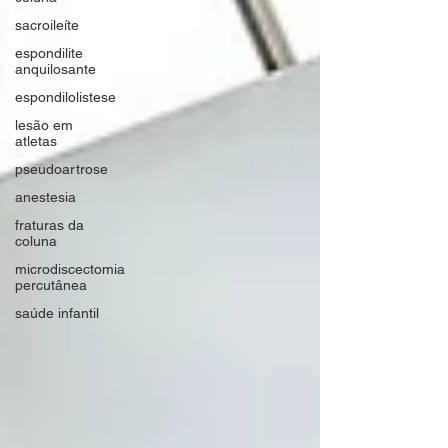
sacroileíte
espondilite
anquilosante
espondilolistese
lesão em
atletas
pseudoartrose
anestesia
fraturas da
coluna
microdiscectomia
percutânea
saúde infantil