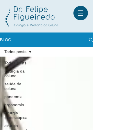
BLOG
Todos posts
Fale no WhatsApp
Todos posts
Cirurgia da
coluna
saúde da
coluna
pandemia
ergonomia
cirurgia
endoscópica
cirurgia