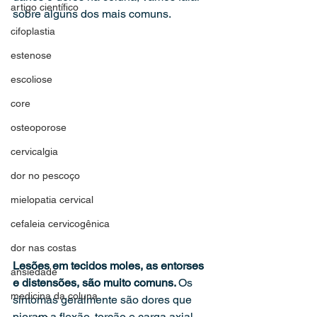
artigo científico
sobre alguns dos mais comuns.
cifoplastia
estenose
escoliose
core
osteoporose
cervicalgia
dor no pescoço
mielopatia cervical
cefaleia cervicogênica
dor nas costas
Lesões em tecidos moles, as entorses 
ansiedade
e distensões, são muito comuns. 
Os 
medicina da coluna
sintomas geralmente são dores que 
pioram a flexão, torção e carga axial. 