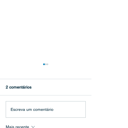
2 comentários
O que é cifoplastia?
Quando procura
Escreva um comentário
especialista em 
Mais recente