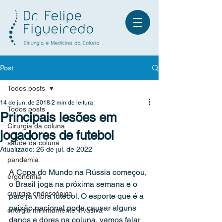
Post
Todos posts
Fale no WhatsApp
14 de jun. de 2018
2 min de leitura
Todos posts
Principais lesões em
Cirurgia da coluna
jogadores de futebol
saúde da coluna
Atualizado:
26 de jul. de 2022
pandemia
A Copa do Mundo na Rússia começou, 
ergonomia
o Brasil joga na próxima semana e o 
cirurgia endoscópica
país já vibra futebol. O esporte que é a 
paixão nacional pode causar alguns 
cirurgia minimamente invasiva
danos e dores na coluna, vamos falar 