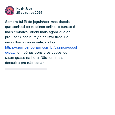
Katrin Jess
25 de set. de 2025
Sempre fui fã de joguinhos, mas depois 
que conheci os cassinos online, o buraco é 
mais embaixo! Ainda mais agora que dá 
pra usar Google Pay e agilizar tudo. Dá 
uma olhada nessa seleção top: 
https://casinosnobrasil.com.br/casinos/googl
e-pay/
 tem bônus bons e os depósitos 
caem quase na hora. Não tem mais 
desculpa pra não testar!
Curtir
Responder
Adam Haynes
11 de ago. de 2025
Lesões no futebol fazem parte da 
realidade dos atletas e podem mudar 
completamente o rumo de uma temporada. 
Entender os principais tipos e como 