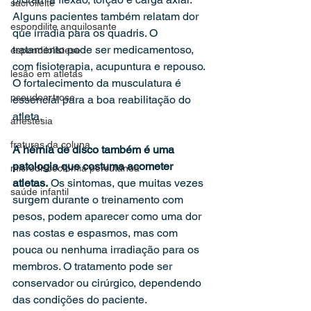
sacroileíte
Alguns pacientes também relatam dor 
espondilite anquilosante
que irradia para os quadris. O 
tratamento pode ser medicamentoso, 
espondilolistese
com fisioterapia, acupuntura e repouso. 
lesão em atletas
O fortalecimento da musculatura é 
pseudoartrose
essencial para a boa reabilitação do 
atleta.
anestesia
fraturas da coluna
A hérnia de disco também é uma 
patologia que costuma acometer 
microdiscectomia percutânea
atletas.
 Os sintomas, que muitas vezes 
saúde infantil
surgem durante o treinamento com 
pesos, podem aparecer como uma dor 
nas costas e espasmos, mas com 
pouca ou nenhuma irradiação para os 
membros. O tratamento pode ser 
conservador ou cirúrgico, dependendo 
das condições do paciente. 